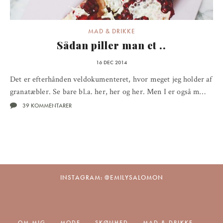
MAD & DRIKKE
Sådan piller man et ..
16 DEC 2014
Det er efterhånden veldokumenteret, hvor meget jeg holder af
granatæbler. Se bare bl.a. her, her og her. Men I er også m…
39 KOMMENTARER
INSTAGRAM: @EMILYSALOMON
OM MIG
MODE
SKØNHED
MAD & DRIKKE