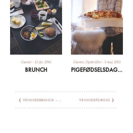
Gæster
-
12 dec 2016
Gæster
,
Opskrifter
-
5 maj 2015
BRUNCH
PIGEFØDSELSDAG MED KAGEKONE… OG MOULES FRITES OG GATEAU MARCEL
❮
VENINDEBRUNCH – PÅ DEN LETTE MÅDE
VENINDEFEJRING
❯