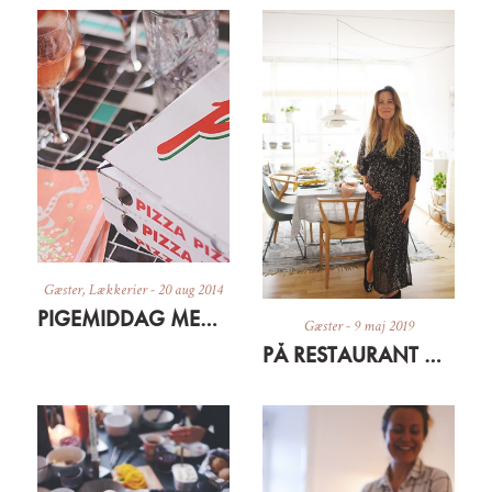
Gæster
,
Lækkerier
-
20 aug 2014
PIGEMIDDAG MED PIZZA & CHAMPAGNE
Gæster
-
9 maj 2019
PÅ RESTAURANT DERHJEMME