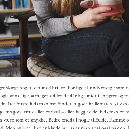
et skægt noget, det med briller. For lige så nødvendige som d
ogle af os, lige så meget sidder de dér lige midt i ansigtet og t
dt. Det første hvis man har fundet et godt brillematch, så kan
e ens gode træk eller ens stil – eller begge dele, hvis man er h
n være som et smykke. Bedre endda i nogle tilfælde. Ramme 
nd. Men hvis de ikke er klædelige, så er man altså også på den.