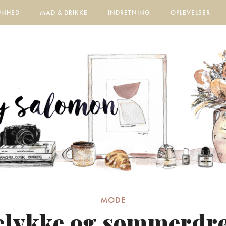
ØNHED
MAD & DRIKKE
INDRETNING
OPLEVELSER
MODE
lelykke og sommerd