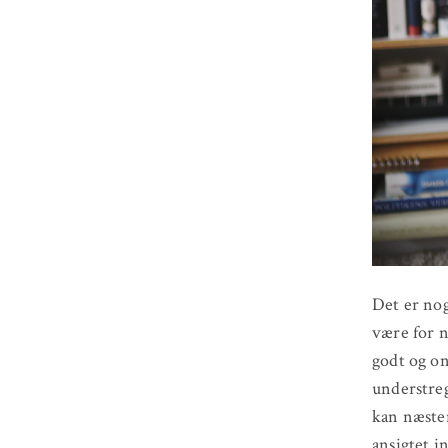
Det er nog
være for n
godt og on
understreg
kan næste
ansigtet i