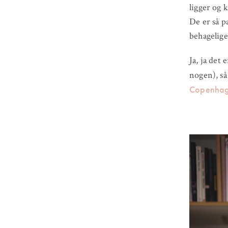
ligger og 
De er så pæ
behagelige
Ja, ja det
nogen), så
Copenha