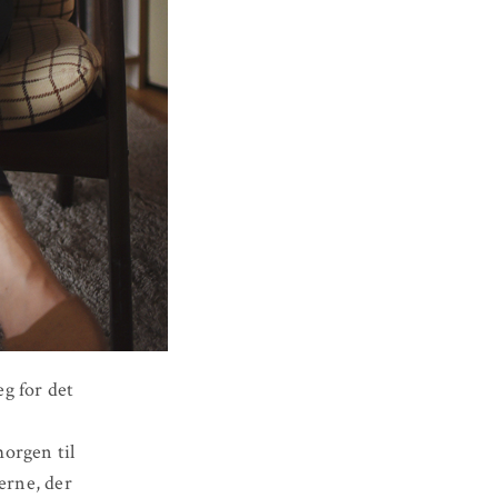
eg for det
morgen til
serne, der