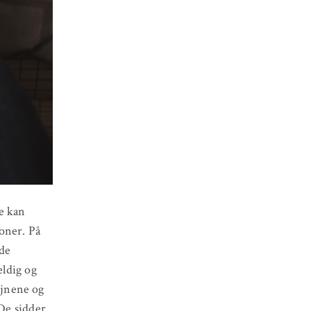
e kan
roner. På
 de
eldig og
øjnene og
 De sidder