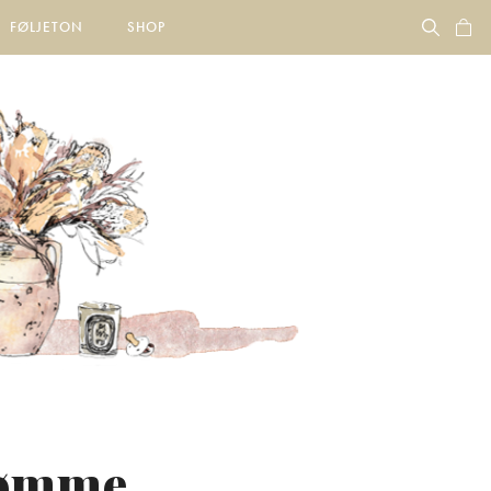
FØLJETON
SHOP
rømme