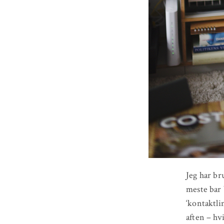
Jeg har br
meste bar 
‘kontaktli
aften – hv