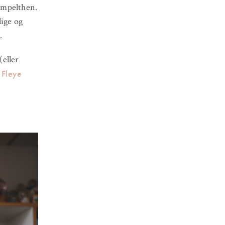
simpelthen.
lige og
.
(eller
 Fleye