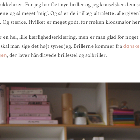
kukkelurer. For jeg har fået nye briller og jeg knuselsker dem 
ne og så meget ‘mig’. Og så er de i tillæg ultralette, allergiven
. Og stærke. Hvilket er meget godt, for frøken klodsmajor her
 er en hel, lille kærlighedserklæring, men er man glad for noget 
danske
 skal man sige det højt synes jeg. Brillerne kommer fra
gen
, der laver håndlavede brillestel og solbriller.