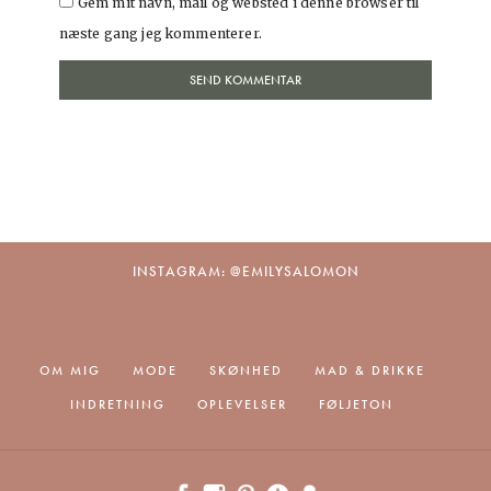
Gem mit navn, mail og websted i denne browser til
næste gang jeg kommenterer.
INSTAGRAM: @EMILYSALOMON
OM MIG
MODE
SKØNHED
MAD & DRIKKE
INDRETNING
OPLEVELSER
FØLJETON