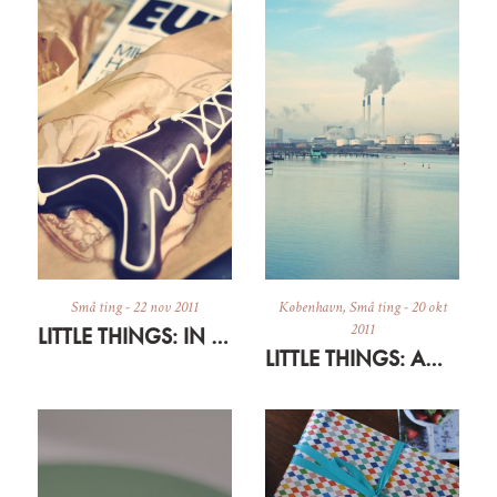
Små ting
-
22 nov 2011
København
,
Små ting
-
20 okt
2011
LITTLE THINGS: IN BROWN PAPER
LITTLE THINGS: AMAGER CON AMORE 1