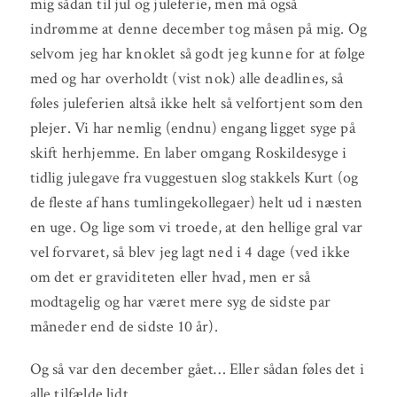
mig sådan til jul og juleferie, men må også
indrømme at denne december tog måsen på mig. Og
selvom jeg har knoklet så godt jeg kunne for at følge
med og har overholdt (vist nok) alle deadlines, så
føles juleferien altså ikke helt så velfortjent som den
plejer. Vi har nemlig (endnu) engang ligget syge på
skift herhjemme. En laber omgang Roskildesyge i
tidlig julegave fra vuggestuen slog stakkels Kurt (og
de fleste af hans tumlingekollegaer) helt ud i næsten
en uge. Og lige som vi troede, at den hellige gral var
vel forvaret, så blev jeg lagt ned i 4 dage (ved ikke
om det er graviditeten eller hvad, men er så
modtagelig og har været mere syg de sidste par
måneder end de sidste 10 år).
Og så var den december gået… Eller sådan føles det i
alle tilfælde lidt…