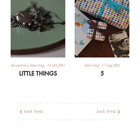
Accessories
,
Små ting
-
13 okt 2011
Små ting
-
17 aug 2011
LITTLE THINGS
5
❮
SMÅ TING
SMÅ TING
❯