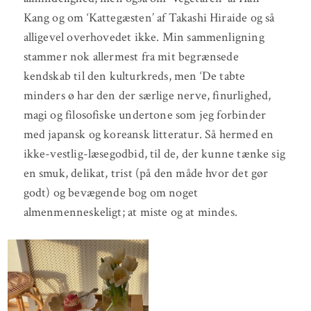
Kang og om ‘Kattegæsten’ af Takashi Hiraide og så
alligevel overhovedet ikke. Min sammenligning
stammer nok allermest fra mit begrænsede
kendskab til den kulturkreds, men ‘De tabte
minders ø har den der særlige nerve, finurlighed,
magi og filosofiske undertone som jeg forbinder
med japansk og koreansk litteratur. Så hermed en
ikke-vestlig-læsegodbid, til de, der kunne tænke sig
en smuk, delikat, trist (på den måde hvor det gør
godt) og bevægende bog om noget
almenmenneskeligt; at miste og at mindes.