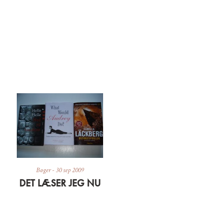
Bøger
-
30 sep 2009
DET LÆSER JEG NU