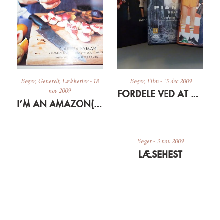
Bøger
,
Generelt
,
Lækkerier
-
18
Bøger
,
Film
-
15 dec 2009
nov 2009
FORDELE VED AT VÆRE SYG
I’M AN AMAZON(E) AND A JEWISH WANNABE
Bøger
-
3 nov 2009
LÆSEHEST