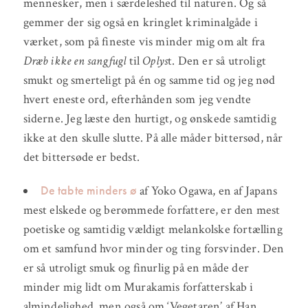
mennesker, men i særdeleshed til naturen. Og så
gemmer der sig også en kringlet kriminalgåde i
værket, som på fineste vis minder mig om alt fra
Dræb ikke en sangfugl
til
Oplys
t. Den er så utroligt
smukt og smerteligt på én og samme tid og jeg nød
hvert eneste ord, efterhånden som jeg vendte
siderne. Jeg læste den hurtigt, og ønskede samtidig
ikke at den skulle slutte. På alle måder bittersød, når
det bittersøde er bedst.
De tabte minders ø
af Yoko Ogawa, en af Japans
mest elskede og berømmede forfattere, er den mest
poetiske og samtidig vældigt melankolske fortælling
om et samfund hvor minder og ting forsvinder. Den
er så utroligt smuk og finurlig på en måde der
minder mig lidt om Murakamis forfatterskab i
almindelighed, men også om ‘Vegetaren’ af Han