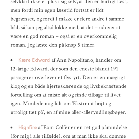
selvklart ikke et plus i sig selv, at den er hurtigt læst,
men fordi min egen læsetid fortsat er lidt
begrænset, og fordi I måske er flere andre i samme
båd, så kan jeg altså lokke med, at det – udover at
være en god roman – også er en overkommelig
roman. Jeg læste den på knap 5 timer.
Kære Edward
af Ann Napolitano, handler om
12-årige Edward, der som den eneste blandt 191
passagerer overlever et flystyrt. Den er en mægtigt
klog og en både hjerteskærende og livsbekræftende
fortælling om at miste alt og finde tilbage til livet
igen. Mindede mig lidt om ‘Ekstremt højt og
utroligt tæt på’, en af mine aller-alleryndlingsbøger.
Highfire
af Eoin Colfer er en ret god påmindelse
(for mig i alle tilfælde), om at man ikke skal dømme