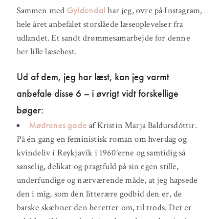
Gyldendal
Sammen med
har jeg, ovre på Instagram,
hele året anbefalet storslåede læseoplevelser fra
udlandet. Et sandt drømmesamarbejde for denne
her lille læsehest.
Ud af dem, jeg har læst, kan jeg varmt
anbefale disse 6 – i øvrigt vidt forskellige
bøger:
Mødrenes gade
af Kristin Marja Baldursdóttir.
På én gang en feministisk roman om hverdag og
kvindeliv i Reykjavík i 1960’erne og samtidig så
sanselig, delikat og pragtfuld på sin egen stille,
underfundige og nærværende måde, at jeg hapsede
den i mig, som den litterære godbid den er, de
barske skæbner den beretter om, til trods. Det er