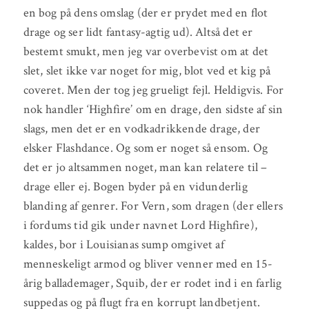
en bog på dens omslag (der er prydet med en flot
drage og ser lidt fantasy-agtig ud). Altså det er
bestemt smukt, men jeg var overbevist om at det
slet, slet ikke var noget for mig, blot ved et kig på
coveret. Men der tog jeg grueligt fejl. Heldigvis. For
nok handler ‘Highfire’ om en drage, den sidste af sin
slags, men det er en vodkadrikkende drage, der
elsker Flashdance. Og som er noget så ensom. Og
det er jo altsammen noget, man kan relatere til –
drage eller ej. Bogen byder på en vidunderlig
blanding af genrer. For Vern, som dragen (der ellers
i fordums tid gik under navnet Lord Highfire),
kaldes, bor i Louisianas sump omgivet af
menneskeligt armod og bliver venner med en 15-
årig ballademager, Squib, der er rodet ind i en farlig
suppedas og på flugt fra en korrupt landbetjent.