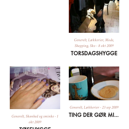
Generelt
,
Lækkerier
,
Mode
,
Shopping
,
Sko
-
8 okt 2009
TORSDAGSHYGGE
Generelt
,
Lækkerier
-
23 sep 2009
TING DER GØR MIG GLAD LIGE NU
Generelt
,
Skønhed og sminke
-
1
okt 2009