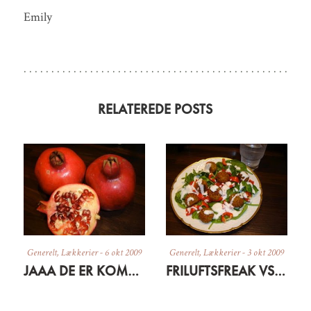
Emily
RELATEREDE POSTS
Generelt
,
Lækkerier
-
6 okt 2009
Generelt
,
Lækkerier
-
3 okt 2009
JAAA DE ER KOMMET
FRILUFTSFREAK VS. FASHIONISTA