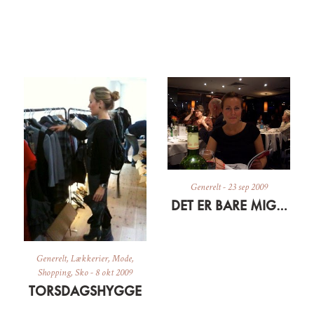
Generelt
-
23 sep 2009
DET ER BARE MIG…
Generelt
,
Lækkerier
,
Mode
,
Shopping
,
Sko
-
8 okt 2009
TORSDAGSHYGGE