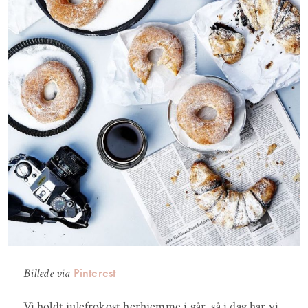
Pinterest
Billede via
Vi holdt julefrokost herhjemme i går, så i dag har vi