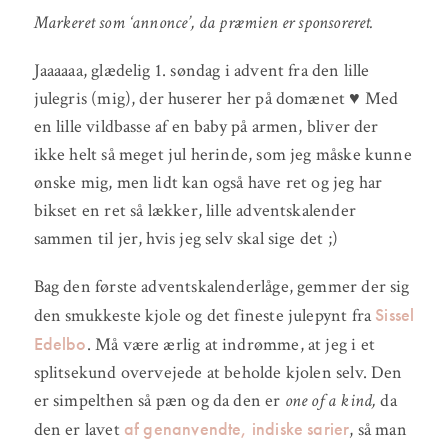
Markeret som ‘annonce’, da præmien er sponsoreret.
Jaaaaaa, glædelig 1. søndag i advent fra den lille
julegris (mig), der huserer her på domænet ♥ Med
en lille vildbasse af en baby på armen, bliver der
ikke helt så meget jul herinde, som jeg måske kunne
ønske mig, men lidt kan også have ret og jeg har
bikset en ret så lækker, lille adventskalender
sammen til jer, hvis jeg selv skal sige det ;)
Bag den første adventskalenderlåge, gemmer der sig
Sissel
den smukkeste kjole og det fineste julepynt fra
Edelbo
. Må være ærlig at indrømme, at jeg i et
splitsekund overvejede at beholde kjolen selv. Den
er simpelthen så pæn og da den er
one of a kind,
da
af genanvendte, indiske sarier
den er lavet
, så man