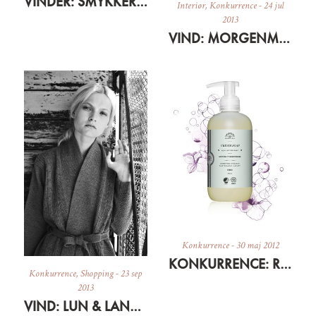
VINDER: SMYKKER FRA FRK. LISBERG
Interiør
,
Konkurrence
-
24 jul
2013
VIND: MORGENMADSSÆT FRA KÄHLER
Konkurrence
-
30 maj 2012
KONKURRENCE: RUDOLPH CARE CREAM SOAP X 10
Konkurrence
,
Shopping
-
23 sep
2013
VIND: LUN & LANG CARDIGAN I ULD + RABATKODE