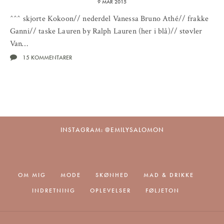
9 MAR 2015
^^^ skjorte Kokoon// nederdel Vanessa Bruno Athé// frakke
Ganni// taske Lauren by Ralph Lauren (her i blå)// støvler
Van…
15 KOMMENTARER
INSTAGRAM: @EMILYSALOMON
OM MIG
MODE
SKØNHED
MAD & DRIKKE
INDRETNING
OPLEVELSER
FØLJETON