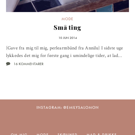
MODE
Små ting
10 JUN 2014
{Gave fra mig til mig, perlearmbånd fra Annilu} I sidste uge
lykkedes det mig for første gang i umindelige tider, at lad…
16 KOMMENTARER
INSTAGRAM: @EMILYSALOMON
OM MIG
MODE
SKØNHED
MAD & DRIKKE