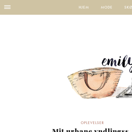
HJEM
MODE
SK
OPLEVELSER
Mit urbane yndlingss.