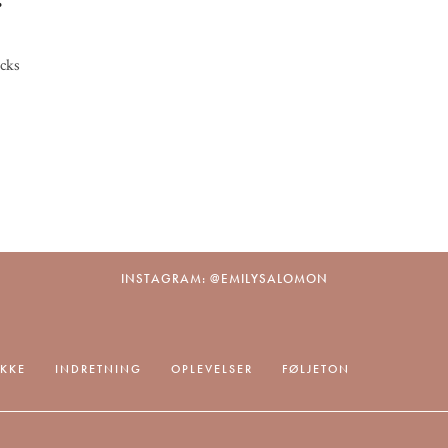
cks
INSTAGRAM: @EMILYSALOMON
IKKE
INDRETNING
OPLEVELSER
FØLJETON