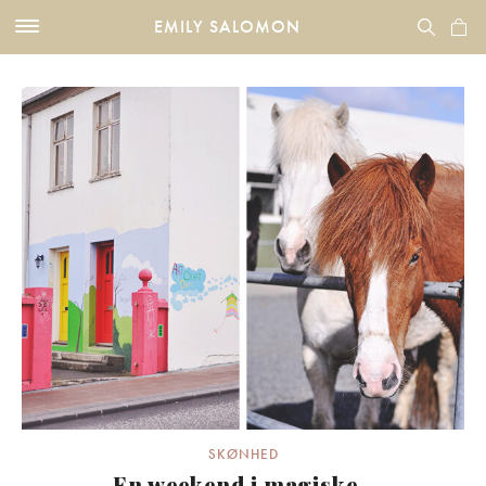
EMILY SALOMON
SKØNHED
En weekend i magiske..