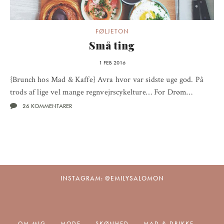
FØLJETON
Små ting
1 FEB 2016
{Brunch hos Mad & Kaffe} Avra hvor var sidste uge god. På
trods af lige vel mange regnvejrscykelture… For Drøm…
26 KOMMENTARER
INSTAGRAM: @EMILYSALOMON
OM MIG
MODE
SKØNHED
MAD & DRIKKE