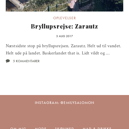
OPLEVELSER
Bryllupsrejse: Zarautz
3 AUG 2017
Næstsidste stop på bryllupsrejsen. Zarautz. Helt ud til vandet.
Helt ude på landet. Baskerlandet that is. Lidt vildt og …
5 KOMMENTARER
INSTAGRAM: @EMILYSALOMON
OM MIG
MODE
SKØNHED
MAD & DRIKKE