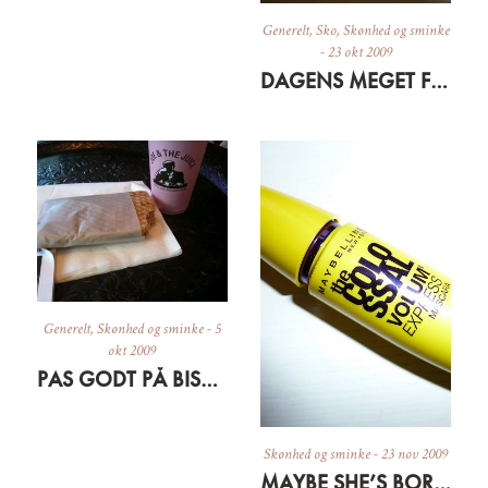
Generelt
,
Sko
,
Skønhed og sminke
-
23 okt 2009
DAGENS MEGET FORNUFTIGE INDKØB
Generelt
,
Skønhed og sminke
-
5
okt 2009
PAS GODT PÅ BISSERNE OG HUDEN
Skønhed og sminke
-
23 nov 2009
MAYBE SHE’S BORN WITH IT