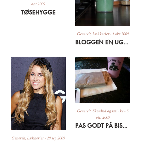
okt 2009
TØSEHYGGE
Generelt
,
Lækkerier
-
1 okt 2009
BLOGGEN EN UGE GAMMEL + GRØN MORGENMAD
Generelt
,
Skønhed og sminke
-
5
okt 2009
PAS GODT PÅ BISSERNE OG HUDEN
Generelt
,
Lækkerier
-
29 sep 2009