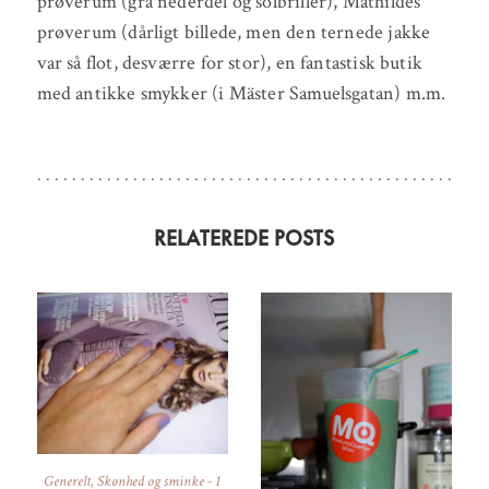
prøverum (grå nederdel og solbriller), Mathildes
prøverum (dårligt billede, men den ternede jakke
var så flot, desværre for stor), en fantastisk butik
med antikke smykker (i Mäster Samuelsgatan) m.m.
RELATEREDE POSTS
Generelt
,
Skønhed og sminke
-
1