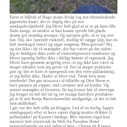
Først et billede af Hugo mops-hvalp (og mit tilsyneladende
gigantiske knæ), der er dygtig elev på mit
søndagshvalpehold. Jeg bliver helt glad af at se på hans lille
flade ansigt, så tænkte at han kunne sprede lidt glæde
denne grå mandag morgen. Og apropos gråt, så er jeg stor
fan. Tøj, sko (specielt ruskind), maling til vægge (jep, har en
helt mørkegrå entre) og sågar sengetøj. Men gråvejr? Nej
og slet ikke i de rå mængder, der har været på det sidste.
Jeg er heldigvis ikke ramt af vinterdepressive tendenser og
bliver egentlig heller ikke i dårligt humør af regnsjask. Jeg
bliver bare gennem-ærgerlig over, at jeg ikke kan være så
meget udenfor som jeg gerne vil. For så meget praktiske
gris og ‘det er bare et spørgsmål om den rette påklædning’,
er jeg heller ikke. Hader at blive våd. Tænk hvis man
smeltede? Det gør mascara i al tilfælde og Dior Show er
bare pænere på vipper, end i strimer ned ad kinder. Og
uanset mængder af Goretex, får jeg kruset hår af støvregn.
Jeg bruger en hel del tid og ret mange halvdyre produkter
på at få mit Ronja Røverdatterhår medgørligt, så det er lidt
min akilleshæl.
I går var der helt stille på bloggen. Led af en herlig, happy
søndagsapati efter at have været dygtig mojito-drikker (i
pallietjakke) på Kassen i lørdags. Blev næsten (også kun
næsten) helt starstruck da Nick fra Paradise Hotel
materialiserede sig ved siden af mig – i baren på Kassen