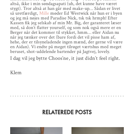
altså, ikke i min søndagsapati (uh, det kunne have været
stygt). Tror altså at han går med make-up… Sådan er livet
så uretfærdigt,
Mille
møder Ed Westwick når hun er i byen
og jeg må nøjes med Paradise Nick, tsk tsk hrmph! Efter
Kassen fik jeg selskab af min Mr. Big, der garanteret læser
med, så don’t flatter yourself, og som nok også mere er en
Berger når det kommer til stykket, hmm… eller Aidan nu
når jeg tænker over det (bare fordi det vil pisse ham af,
hehe, der er tilsyneladende ingen mænd, der gerne vil være
en Aidan). Vi endte på meget tilrøget værtshus med meget
beruset, shot-uddelende bartender på Jagtvej, lovely.
I dag vil jeg bytte Choos’ne, it just didn’t feel right.
Klem
RELATEREDE POSTS