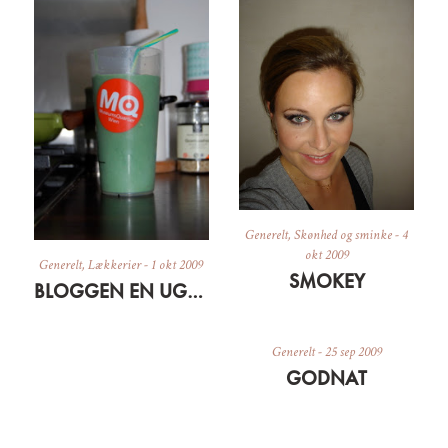
Generelt
,
Skønhed og sminke
-
4
okt 2009
Generelt
,
Lækkerier
-
1 okt 2009
SMOKEY
BLOGGEN EN UGE GAMMEL + GRØN MORGENMAD
Generelt
-
25 sep 2009
GODNAT