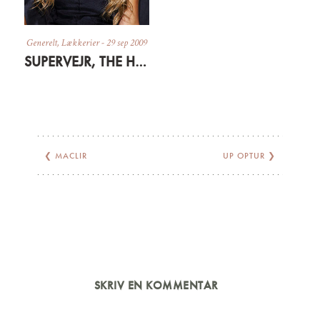
Generelt
,
Lækkerier
-
29 sep 2009
SUPERVEJR, THE HILLS OG SEN FROKOST
❮
MACLIR
UP OPTUR
❯
SKRIV EN KOMMENTAR