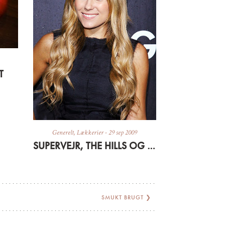
T
Generelt
,
Lækkerier
-
29 sep 2009
SUPERVEJR, THE HILLS OG SEN FROKOST
SMUKT BRUGT
❯