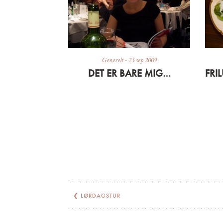
Generelt
-
23 sep 2009
DET ER BARE MIG…
❮
LØRDAGSTUR