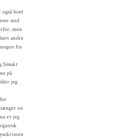
r også boet
este sted
vorfor, men
 hørt andre
 nogen fra
ig Smukt
us på
lder jeg
for
 hænger en
nu er jeg
organisk
 lysekronen