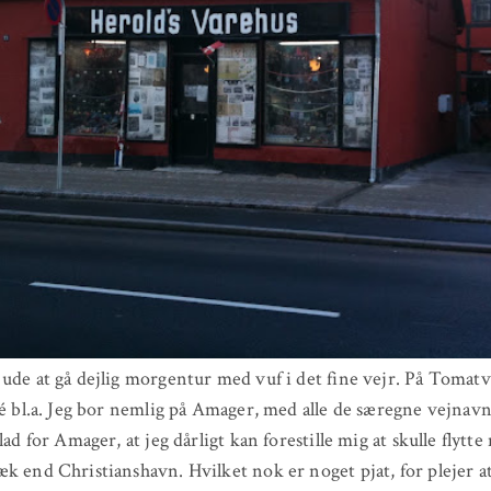
ude at gå dejlig morgentur med vuf i det fine vejr. På Tomatv
lé bl.a. Jeg bor nemlig på Amager, med alle de særegne vejnavn
lad for Amager, at jeg dårligt kan forestille mig at skulle flytt
k end Christianshavn. Hvilket nok er noget pjat, for plejer a