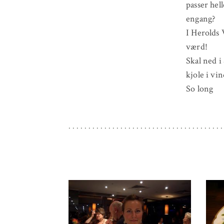
passer hel
engang?
I Herolds 
værd!
Skal ned i
kjole i vi
So long