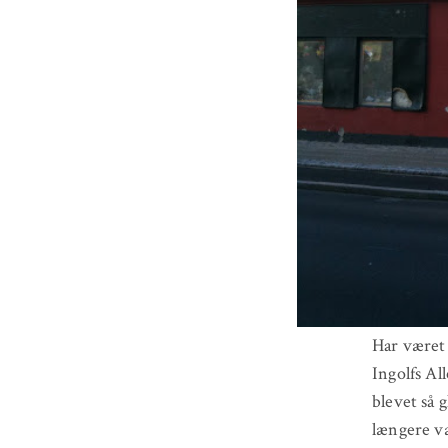
Har været 
Ingolfs Al
blevet så g
længere væ