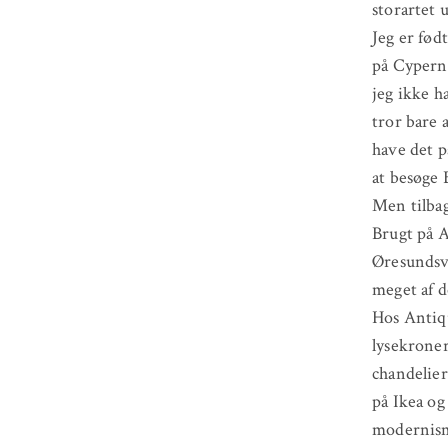
storartet 
Jeg er fød
på Cypern,
jeg ikke h
tror bare 
have det p
at besøge 
Men tilbag
Brugt på 
Øresundsve
meget af d
Hos Antiqu
lysekroner
chandelier
på Ikea og
modernisme