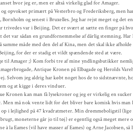
uanset hvor jeg er, men er altså virkelig glad for Amager.
t og opvokset primært på Vesterbro og Frederiksberg, men ha
 Bornholm og senest i Bruxelles. Jeg har rejst meget og det en
ar trivedes var i Beijing. Det er svært at sætte en finger på h
at det var sådan en grundfornemmelse af dårlig stemning. Har
å samme måde med den del af Kina, men det skal ikke afholde
Beijing, for der er stadig et vildt spændende sted at være.
e til Amager ;) Kom forbi tre af mine yndlingsbutikker neml
Amagerbrogade, Antique Kronen på Elbagade og Herolds Vareh
j. Selvom jeg aldrig har købt noget hos de to sidstnævnte, ho
em og at kigge i deres vinduer.
e Kronen kan man få lysekroner og jeg er virkelig en sucker 
. Men må nok vente lidt for det bliver bare komisk hvis man
 op i lejlighed på 47 kvadratmeter. Min drømmeboligstil (lige 
 brugt, moneterne går jo til tøj) er egentlig også meget mere 
 à la Eames (vil have masser af Eames) og Arne Jacobsen, så