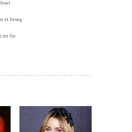
loset
ut et besøg
e en fin