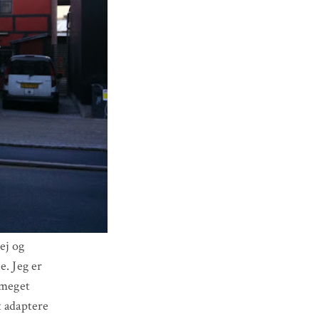
ej og
e. Jeg er
e meget
t adaptere