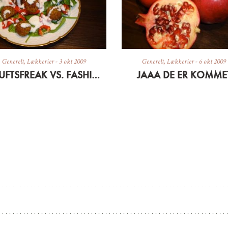
Generelt
,
Lækkerier
-
3 okt 2009
Generelt
,
Lækkerier
-
6 okt 2009
FRILUFTSFREAK VS. FASHIONISTA
JAAA DE ER KOMME