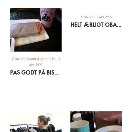
Generelt
-
5 okt 2009
HELT ÆRLIGT OBA-MAN!
Generelt
,
Skønhed og sminke
-
5
okt 2009
PAS GODT PÅ BISSERNE OG HUDEN