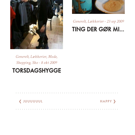
Generelt
,
Lækkerier
-
23 sep 2009
TING DER GØR MIG GLAD LIGE NU
Generelt
,
Lækkerier
,
Mode
,
Shopping
,
Sko
-
8 okt 2009
TORSDAGSHYGGE
❮
JUUUUUUL
HAPPY
❯