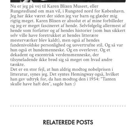
Nu er jeg på vej til Karen Blixen Museet, eller
Rungstedlund om man vil, i Rungsted nord for København.
Jeg har ikke været der siden jeg var barn og glæder mig
rigtig meget. Karen Blixen er absolut et af mine forbilleder
og jeg er meget fascineret af hende. Selvfølgelig allermest af
hende som forfatter og af hendes historier (som hun sikkert
selv ville have foretrukket at hendes litterære
mesterværker blev kaldt), men også af hendes
fandenivoldske personlighed og uovertrufne stil. Og så var
hun også et hundemenneske. Og en overlever. Og et
dekadent og excentrisk verdensmenneske, der
tilsyneladende ikke brød sig så meget om hvad andre
tænkte.
Det er en stor fejl, at hun aldrig modtog nobelprisen i
litteratur, synes jeg. Det syntes Hemingway også, hvilket
han gav udtryk for, da han modtog den i 1954: “Tanten
skulle have haft den”, sagde han :)
RELATEREDE POSTS