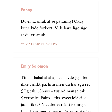
Fanny
Du er så smuk at se på Emily! Okay,
kune lyde forkert. Ville bare lige sige
at du er smuk
25 MAJ 2010 KL. 6:03 PM
Emily Salomon
Tina – hahahahaha, det havde jeg slet
ikke tænkt på, hihi men du har sgu ret
;)Og tak…Chaos – tusind mange tak
:)Veronica Falco – thx sweetie!Skille –
jaaah ikke? Næ, det var faktisk meget
til at have med at gøre. De er sidste års