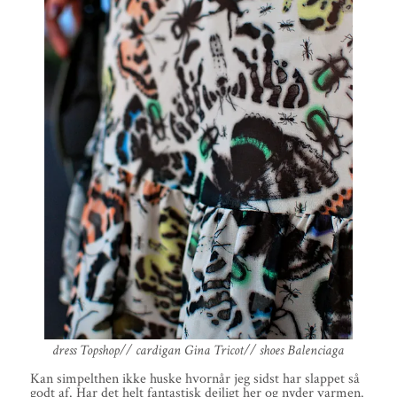
dress Topshop// cardigan Gina Tricot// shoes Balenciaga
Kan simpelthen ikke huske hvornår jeg sidst har slappet så
godt af. Har det helt fantastisk dejligt her og nyder varmen.