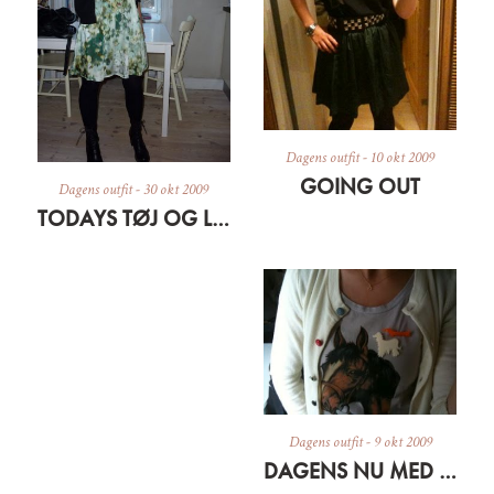
Dagens outfit
-
10 okt 2009
GOING OUT
Dagens outfit
-
30 okt 2009
TODAYS TØJ OG LIDT OM EN SILKESÆL
Dagens outfit
-
9 okt 2009
DAGENS NU MED DYR