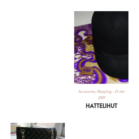
Accessories
,
Shopping
-
23 okt
2009
HATTELIHUT