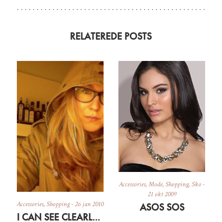
RELATEREDE POSTS
Accessories
,
Mode
,
Shopping
,
Sko
-
21 okt 2009
Accessories
,
Shopping
-
26 jan 2010
ASOS SOS
I CAN SEE CLEARLY NOW…