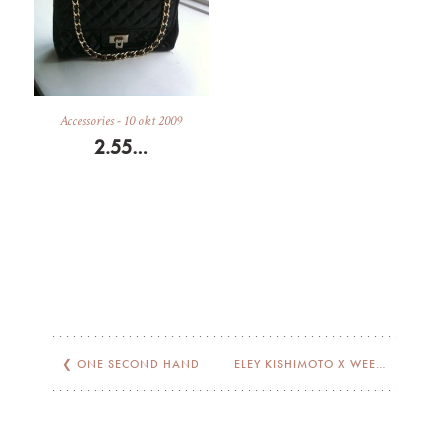
Accessories
-
10 okt 2009
2.55…
❮
ONE SECOND HAND
ELEY KISHIMOTO X WEEKDAY PARTY