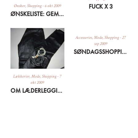
FUCK X 3
Ønsker
,
Shopping
-
6 okt 2009
ØNSKELISTE: GEMMA REDUX BLING
Accessories
,
Mode
,
Shopping
-
27
sep 2009
SØNDAGSSHOPPING PÅ NETTET
Lækkerier
,
Mode
,
Shopping
-
7
okt 2009
OM LÆDERLEGGINS OG GRÆSKARSUPPE