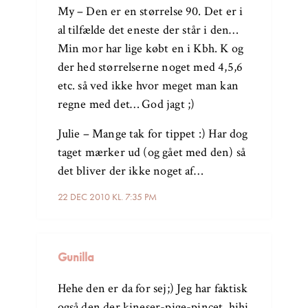
My – Den er en størrelse 90. Det er i
al tilfælde det eneste der står i den…
Min mor har lige købt en i Kbh. K og
der hed størrelserne noget med 4,5,6
etc. så ved ikke hvor meget man kan
regne med det… God jagt ;)
Julie – Mange tak for tippet :) Har dog
taget mærker ud (og gået med den) så
det bliver der ikke noget af…
22 DEC 2010 KL. 7:35 PM
Gunilla
Hehe den er da for sej;) Jeg har faktisk
også den der kineser-pige-pincet, hihi