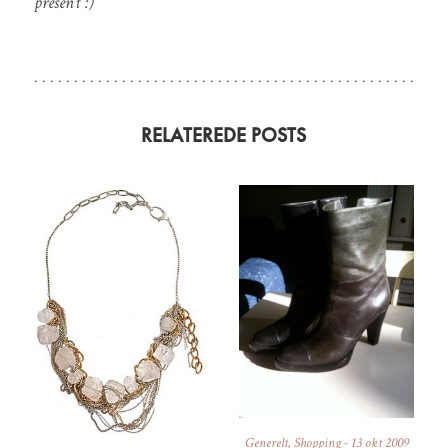
present :)
RELATEREDE POSTS
Generelt
,
Shopping
-
13 okt 2009