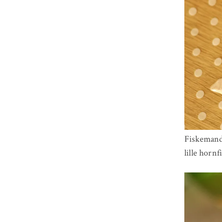
Fiskemande
lille hornf