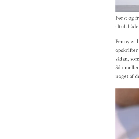
Først og fr
altid, båd
Penny er h
opskrifter 
sådan, som
Så i melle
noget af d