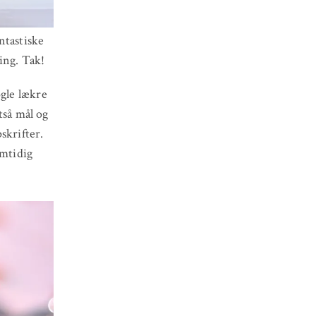
antastiske
ing. Tak!
ogle lækre
ltså mål og
skrifter.
amtidig