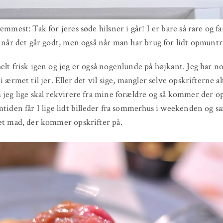
emmest: Tak for jeres søde hilsner i går! I er bare så rare og f
e når det går godt, men også når man har brug for lidt opmuntr
elt frisk igen og jeg er også nogenlunde på højkant. Jeg har n
i ærmet til jer. Eller det vil sige, mangler selve opskrifterne a
 jeg lige skal rekvirere fra mine forældre og så kommer der op
mtiden får I lige lidt billeder fra sommerhus i weekenden og s
et mad, der kommer opskrifter på.