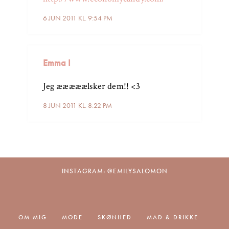
6 JUN 2011 KL. 9:54 PM
Emma I
Jeg ææææælsker dem!! <3
8 JUN 2011 KL. 8:22 PM
INSTAGRAM: @EMILYSALOMON
OM MIG
MODE
SKØNHED
MAD & DRIKKE