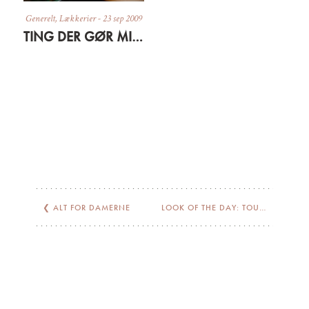
Generelt
,
Lækkerier
-
23 sep 2009
TING DER GØR MIG GLAD LIGE NU
❮
ALT FOR DAMERNE
LOOK OF THE DAY: TOUCH OF PINK