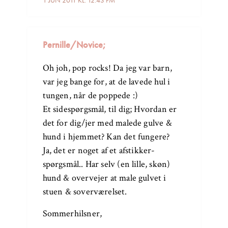
1 JUN 2011 KL. 12:43 PM
Pernille/Novice;
Oh joh, pop rocks! Da jeg var barn,
var jeg bange for, at de lavede hul i
tungen, når de poppede :)
Et sidespørgsmål, til dig; Hvordan er
det for dig/jer med malede gulve &
hund i hjemmet? Kan det fungere?
Ja, det er noget af et afstikker-
spørgsmål.. Har selv (en lille, skøn)
hund & overvejer at male gulvet i
stuen & soverværelset.
Sommerhilsner,