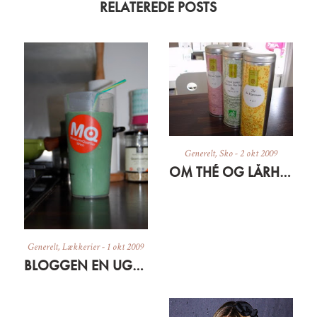
RELATEREDE POSTS
Generelt
,
Sko
-
2 okt 2009
OM THÉ OG LÅRHØJE STØVLER (TIL HOBITTER)
Generelt
,
Lækkerier
-
1 okt 2009
BLOGGEN EN UGE GAMMEL + GRØN MORGENMAD