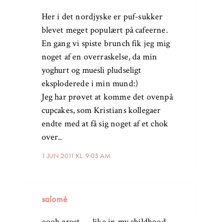
Her i det nordjyske er puf-sukker
blevet meget populært på cafeerne.
En gang vi spiste brunch fik jeg mig
noget af en overraskelse, da min
yoghurt og muesli pludseligt
eksploderede i min mund:)
Jeg har prøvet at komme det ovenpå
cupcakes, som Kristians kollegaer
endte med at få sig noget af et chok
over..
1 JUN 2011 KL. 9:05 AM
salomé
oooh great….. like in my childhood..