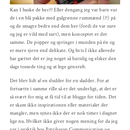
Kan I huske de her?? Eller dengang jeg var barn var
de i en blå pakke med gulgrønne rummænd (?!) på
og de smagte bedre end dem her (fordi de var sure
og jeg er vild med surt), men konceptet er det
samme. De popper og springer i munden på én og
er mere sjove end delikate. Og hvis I ikke allerede
har gættet det er jeg noget så barnlig og elsker den
slags tossede ting og at lege generelt.
Det blev lidt af en sludder for en sladder. For at
fortsætte i samme rille så er det underligt, at det er
så svært for mig at få tid til at blogge for tiden. Det
er skam ikke inspirationen eller materialet der
mangler, men synes ikke der er nok timer i døgnet
lige nu. Hvilket ikke giver nogen mening for da jeg
var i praktik hos Patriksson Communication og