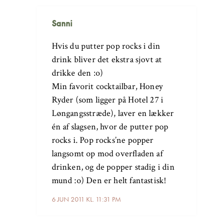
Sanni
Hvis du putter pop rocks i din
drink bliver det ekstra sjovt at
drikke den :o)
Min favorit cocktailbar, Honey
Ryder (som ligger på Hotel 27 i
Løngangsstræde), laver en lækker
én af slagsen, hvor de putter pop
rocks i. Pop rocks’ne popper
langsomt op mod overfladen af
drinken, og de popper stadig i din
mund :o) Den er helt fantastisk!
6 JUN 2011 KL. 11:31 PM