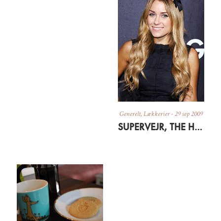
Generelt
,
Lækkerier
-
29 sep 2009
SUPERVEJR, THE HILLS OG SEN FROKOST