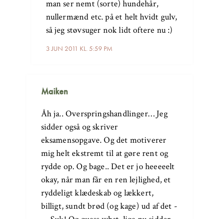
man ser nemt (sorte) hundehår,
nullermænd etc. på et helt hvidt gulv,
så jeg støvsuger nok lidt oftere nu :)
3 JUN 2011 KL. 5:59 PM
Maiken
Åh ja.. Overspringshandlinger… Jeg
sidder også og skriver
eksamensopgave. Og det motiverer
mig helt ekstremt til at gøre rent og
rydde op. Og bage.. Det er jo heeeeelt
okay, når man får en ren lejlighed, et
ryddeligt klædeskab og lækkert,
billigt, sundt brød (og kage) ud af det -