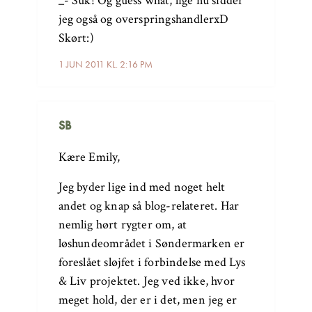
_- Suk! Og guess what, lige nu sidder
jeg også og overspringshandlerxD
Skørt:)
1 JUN 2011 KL. 2:16 PM
SB
Kære Emily,
Jeg byder lige ind med noget helt
andet og knap så blog-relateret. Har
nemlig hørt rygter om, at
løshundeområdet i Søndermarken er
foreslået sløjfet i forbindelse med Lys
& Liv projektet. Jeg ved ikke, hvor
meget hold, der er i det, men jeg er