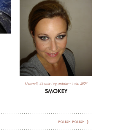
Generelt
,
Skønhed og sminke
-
4 okt 2009
SMOKEY
POLISH POLISH
❯