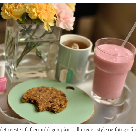
det meste af eftermiddagen på at ’tilberede’, style og fotografe