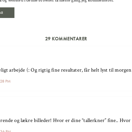
l og websted i denne browser til næste gang jeg kommenterer.
29 KOMMENTARER
ligt arbejde (: Og rigtig fine resultater, får helt lyst til morge
6:28 PM
ende og lækre billeder! Hvor er dine “tallerkner” fine.. Hvor e
6:36 PM