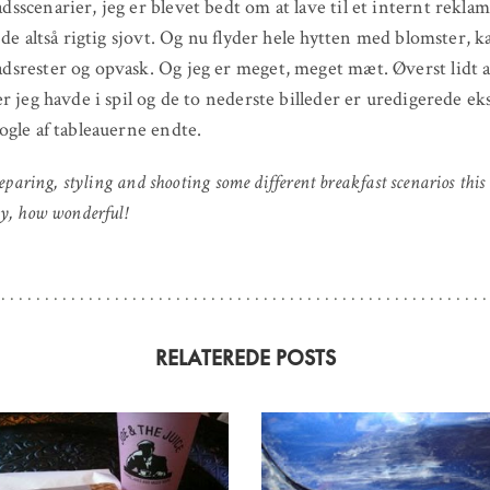
scenarier, jeg er blevet bedt om at lave til et internt rekla
jde altså rigtig sjovt. Og nu flyder hele hytten med blomster, ka
rester og opvask. Og jeg er meget, meget mæt. Øverst lidt af
r jeg havde i spil og de to nederste billeder er uredigerede e
gle af tableauerne endte.
reparing, styling and shooting some different breakfast scenarios thi
y, how wonderful!
RELATEREDE POSTS