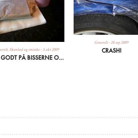
Generelt
-
28 sep 2009
CRASH!
erelt
,
Skønhed og sminke
-
5 okt 2009
PAS GODT PÅ BISSERNE OG HUDEN