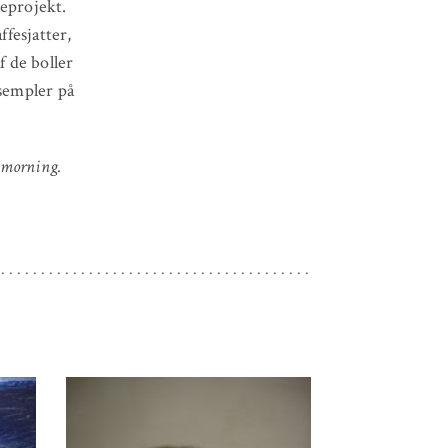
meprojekt.
ffesjatter,
 de boller
ksempler på
s morning.