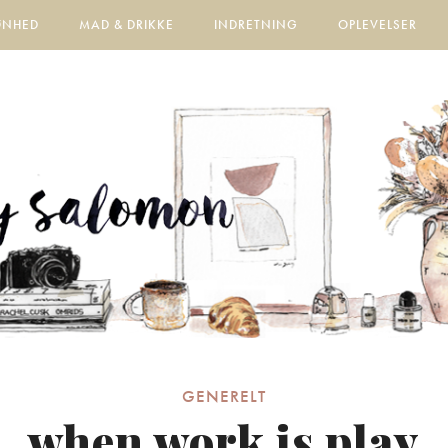
ØNHED
MAD & DRIKKE
INDRETNING
OPLEVELSER
GENERELT
when work is play