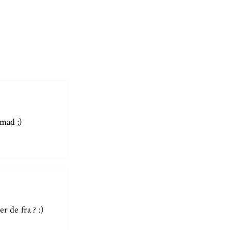
nmad ;)
r de fra ? :)