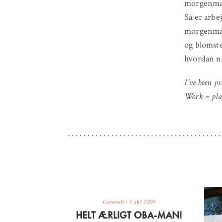
morgenmads
Så er arbe
morgenmads
og blomste
hvordan no
I’ve been p
Work = pla
Generelt
-
5 okt 2009
HELT ÆRLIGT OBA-MAN!