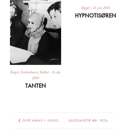
Bøger
-
15 jan 2010
HYPNOTISØREN
Bøger
,
København
,
Kultur
-
26 dec
2009
TANTEN
❮
GIVE AWAY + JULEGAVETIP #6: RUDOLPH CARE
JULEGAVETIP #8: YSTAD SALTSJÖBAD