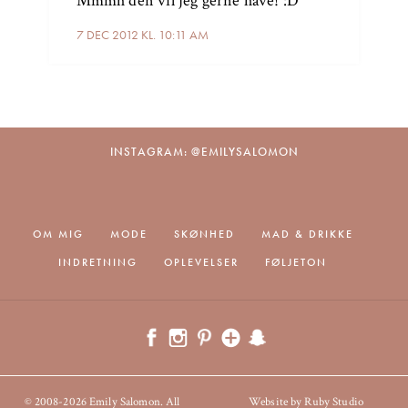
Mmmh den vil jeg gerne have! :D
7 DEC 2012 KL. 10:11 AM
INSTAGRAM: @EMILYSALOMON
OM MIG
MODE
SKØNHED
MAD & DRIKKE
INDRETNING
OPLEVELSER
FØLJETON
© 2008-2026 Emily Salomon. All
Website by Ruby Studio