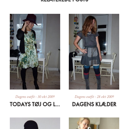
Dagens outfit
-
30 okt 2009
Dagens outfit
-
28 okt 2009
TODAYS TØJ OG LIDT OM EN SILKESÆL
DAGENS KLÆDER