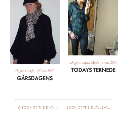
Dagens outfit
,
Mode
-
6 okt 2009
TODAYS TERNEDE
Dagens outfit
-
25 okt 2009
GÅRSDAGENS
❮
LOOK OF THE DAY: MIXED
LOOK OF THE DAY: JEWEL TONES
❯