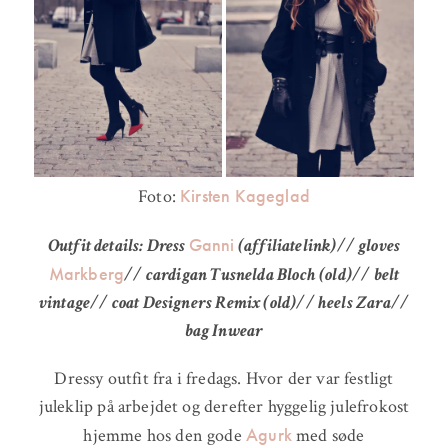
Kirsten Kageglad
Foto:
Ganni
Outfit details: Dress
(affiliatelink)// gloves
Markberg
// cardigan Tusnelda Bloch (old)// belt
vintage// coat Designers Remix (old)// heels Zara//
bag Inwear
Dressy outfit fra i fredags. Hvor der var festligt
juleklip på arbejdet og derefter hyggelig julefrokost
Agurk
hjemme hos den gode
med søde