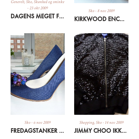
Generelt
,
Sko
,
Skønhed og sminke
-
23 okt 2009
Sko
-
8 nov 2009
DAGENS MEGET FORNUFTIGE INDKØB
KIRKWOOD ENCORE
Sko
-
6 nov 2009
Shopping
,
Sko
-
14 nov 2009
FREDAGSTANKER – OM DEN TERAPEUTISKE EFFEKT AF SKO
JIMMY CHOO IKKE HELT JUHUU