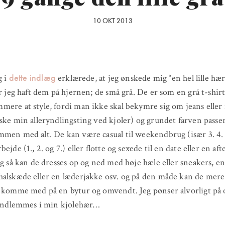
10 OKT 2013
dette indlæg
g i
erklærede, at jeg ønskede mig “en hel lille hær
ar jeg haft dem på hjernen; de små grå. De er som en grå t-shirt
ere at style, fordi man ikke skal bekymre sig om jeans eller
ske min alleryndlingsting ved kjoler) og grundet farven passe
men med alt. De kan være casual til weekendbrug (især 3. 4. 
ejde (1., 2. og 7.) eller flotte og sexede til en date eller en aft
Og så kan de dresses op og ned med høje hæle eller sneakers, e
alskæde eller en læderjakke osv. og på den måde kan de mere
 komme med på en bytur og omvendt. Jeg pønser alvorligt på 
l indlemmes i min kjolehær…