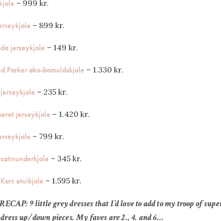
kjole
– 999 kr.
erseykjole
– 899 kr.
da jerseykjole
– 149 kr.
nd Parker øko-bomuldskjole
– 1.330 kr.
jerseykjole
– 235 kr.
eret jerseykjole
– 1.420 kr.
erseykjole
– 799 kr.
satinunderkjole
– 345 kr.
Kors etuikjole
– 1.595 kr.
AP: 9 little grey dresses that I’d love to add to my troop of sup
 dress up/down pieces. My faves are 2., 4. and 6…