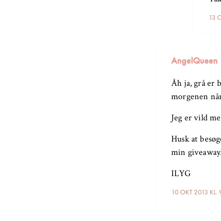
13 
AngelQueen
Åh ja, grå er 
morgenen når 
Jeg er vild me
Husk at besø
min giveaway
ILYG
10 OKT 2013 KL.