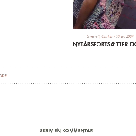
Generelt
,
Ønsker
-
30 dec 2009
KODE
SKRIV EN KOMMENTAR