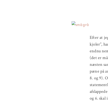
Efter at je
kjoler”, h
endnu nemm
(det er må
næsten sam
pæne på arb
8. og 9). 
statementh
afslappede
og 6. ska