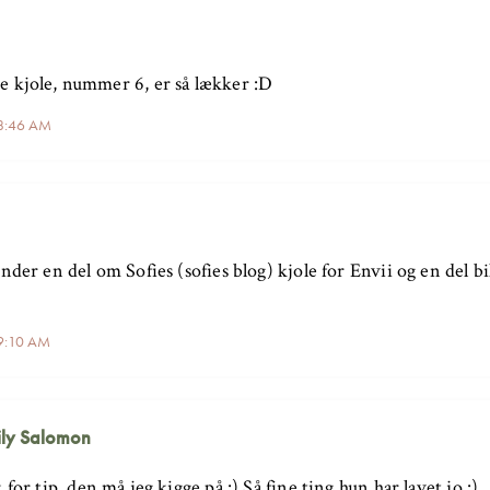
 kjole, nummer 6, er så lækker :D
 8:46 AM
nder en del om Sofies (sofies blog) kjole for Envii og en del bi
 9:10 AM
ly Salomon
 for tip, den må jeg kigge på :) Så fine ting hun har lavet jo :)