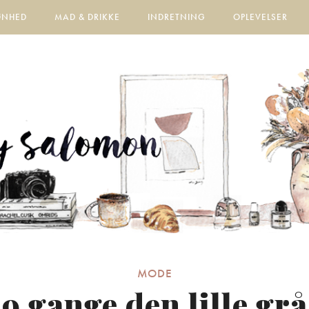
ØNHED
MAD & DRIKKE
INDRETNING
OPLEVELSER
MODE
9 gange den lille grå