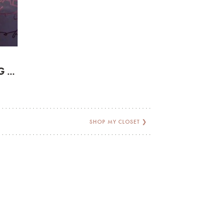
NYTÅRSFORTSÆTTER OG ÅRETS SIDSTE RENGØRING
SHOP MY CLOSET
❯