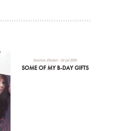
Interiør
,
Ønsker
-
26 jul 2010
SOME OF MY B-DAY GIFTS