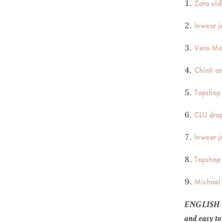
Zara uld
Inwear j
Vero Mo
Chinti a
Topshop 
CLU drap
Inwear j
Topshop 
Michael 
ENGLISH REC
and easy to