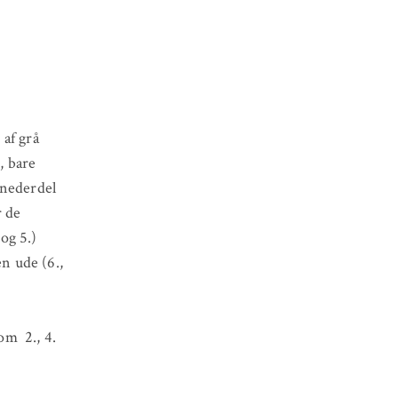
 af grå
, bare
 nederdel
r de
og 5.)
en ude (6.,
n
om 2., 4.