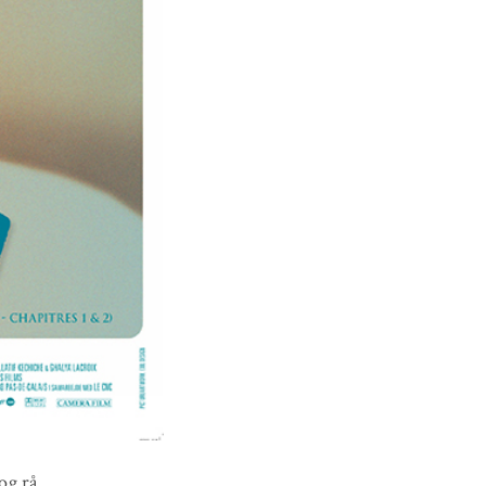
og rå