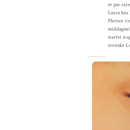
et par rar
Laura hos 
Pletten vi
middagssel
startet no
svenske Lu