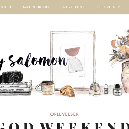
ØNHED
MAD & DRIKKE
INDRETNING
OPLEVELSER
OPLEVELSER
G.O.D. W.E.E.K.E.N.D