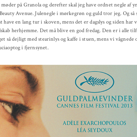
e møder på Granola og derefter skal jeg have ordnet negle af y
Beauty Avenue. Julenegle i mørkegrøn og guld tror jeg. Og så 
st have en lang tur i skoven, mens det er dagslys og siden har v
skab herhjemme. Det må blive en god fredag. Den er i alle til
get så dejligt med stearinlys og kaffe i stuen, mens vi vågnede 
ciaoptog i fjernsynet.