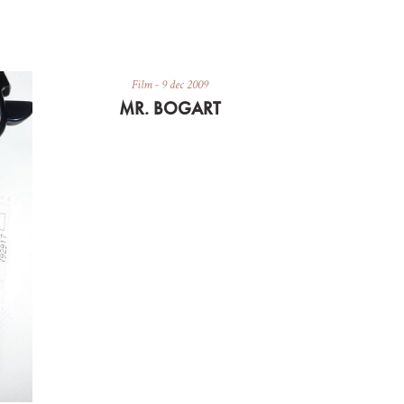
Film
-
9 dec 2009
MR. BOGART