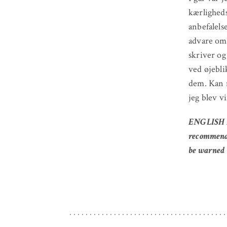
kærligheds
anbefalels
advare om 
skriver og
ved øjebli
dem. Kan m
jeg blev v
ENGLISH RE
recommend L
be warned –