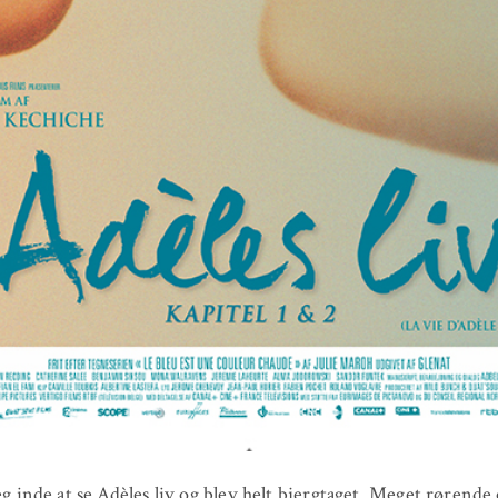
jeg inde at se Adèles liv og blev helt bjergtaget. Meget rørende 