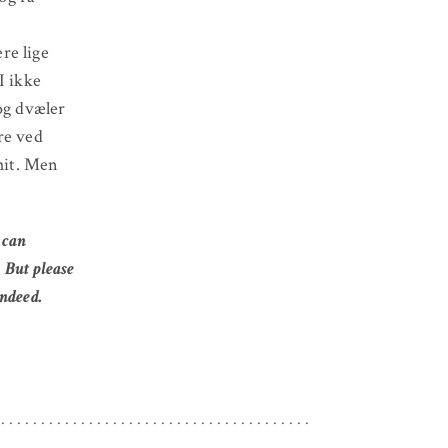
re lige
I ikke
 og dvæler
re ved
 hit. Men
 can
 But please
indeed.