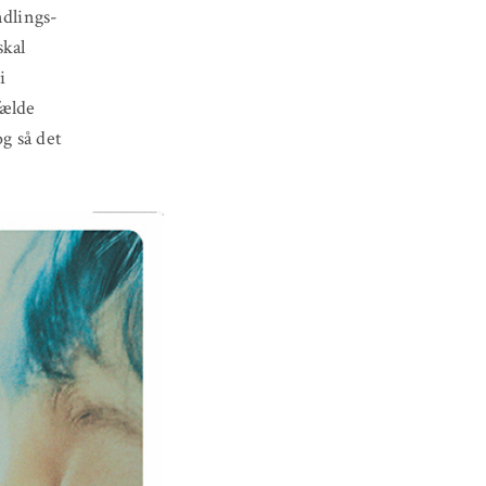
ndlings-
skal
i
fælde
og så det