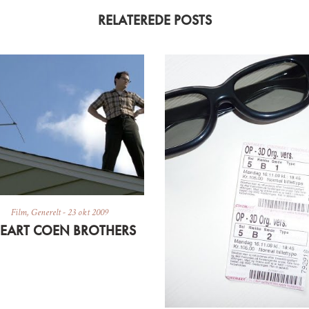
RELATEREDE POSTS
Film
,
Generelt
-
23 okt 2009
HEART COEN BROTHERS