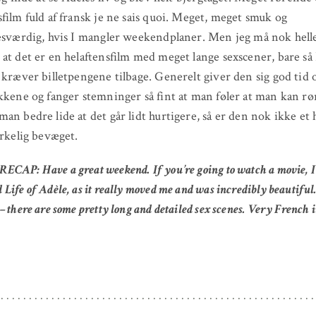
film fuld af fransk je ne sais quoi. Meget, meget smuk og
esværdig, hvis I mangler weekendplaner. Men jeg må nok helle
at det er en helaftensfilm med meget lange sexscener, bare så 
 kræver billetpengene tilbage. Generelt giver den sig god tid
kkene og fanger stemninger så fint at man føler at man kan rø
an bedre lide at det går lidt hurtigere, så er den nok ikke et
irkelig bevæget.
CAP: Have a great weekend. If you’re going to watch a movie, I
ife of Adèle, as it really moved me and was incredibly beautiful.
 there are some pretty long and detailed sex scenes. Very French 