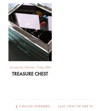
Accessories
,
Interiør
-
9 maj 2010
TREASURE CHEST
❮
3 BILLIGE INTERIØROPDATERINGER
LILLE, NEMT TIP MED STOR EFFEKT