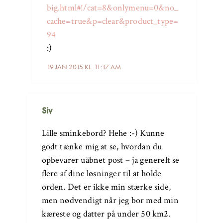
big.html#!/cat=8&onlymenu=0&no_
cache=true&p=clear&product_type=
94
:)
19 JAN 2015 KL. 11:17 AM
Siv
Lille sminkebord? Hehe :-) Kunne
godt tænke mig at se, hvordan du
opbevarer uåbnet post – ja generelt se
flere af dine løsninger til at holde
orden. Det er ikke min stærke side,
men nødvendigt når jeg bor med min
kæreste og datter på under 50 km2.