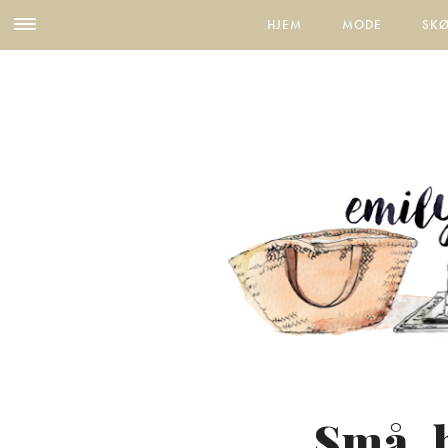
HJEM
MODE
SK
Små, 