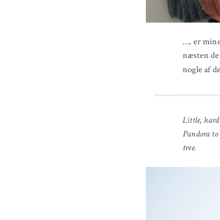
…. er mine
næsten de 
nogle af d
Little, hard
Pandora to 
tree.