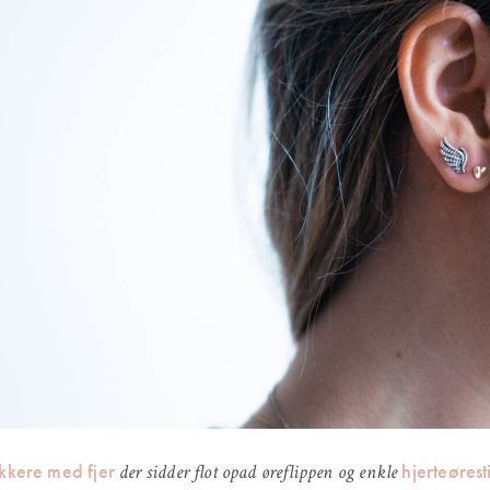
kkere med fjer
hjerteørest
der sidder flot opad øreflippen og enkle