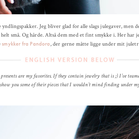
 yndlingspakker. Jeg bliver glad for alle slags julegaver, men d
helt små. Og hårde. Altså dem med et fint smykke i. Her har j
smykker fra Pandora
e
, der gerne måtte ligge under mit juletr
 presents are my favorites. If they contain jewelry that is ;) I’ve tea
show you some of their pieces that I wouldn’t mind finding under m