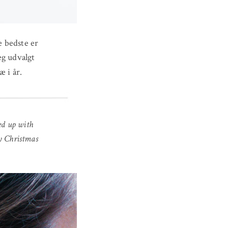
e bedste er
eg udvalgt
æ i år.
med up with
y Christmas