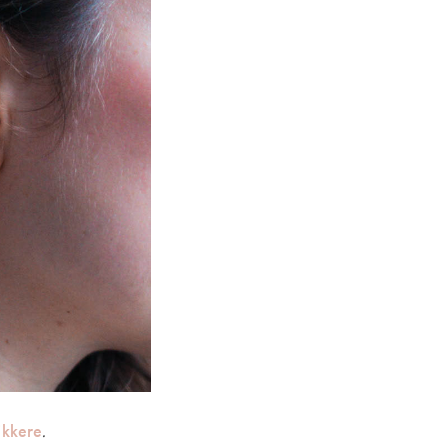
ikkere
.