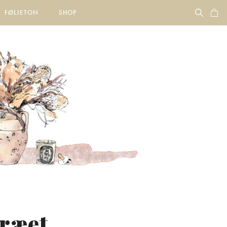
FØLJETON
SHOP
træet…