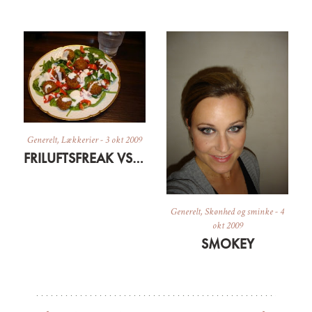
Generelt
,
Lækkerier
-
3 okt 2009
FRILUFTSFREAK VS. FASHIONISTA
Generelt
,
Skønhed og sminke
-
4
okt 2009
SMOKEY