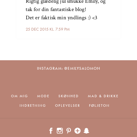
Rigtig glædelig jul smukke Emily, og
tak for din fantastiske blog!
Det er faktisk min yndlings :) <3
25 DEC 2015 KL. 7:59 PM
INSTAGRAM: @EMILYSALOMON
OM MIG
MODE
SKØNHED
MAD & DRIKKE
INDRETNING
OPLEVELSER
FØLJETON