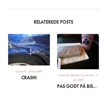
RELATEREDE POSTS
Generelt
-
28 sep 2009
Generelt
,
Skønhed og sminke
-
5
CRASH!
okt 2009
PAS GODT PÅ BISSERNE OG HUDEN