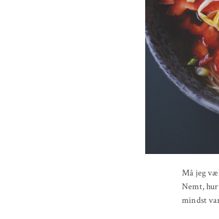
Må jeg vælg
Nemt, hurt
mindst var