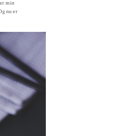
ter min
Og nu er