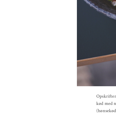
Opskriften
kød med no
(hønsekøds