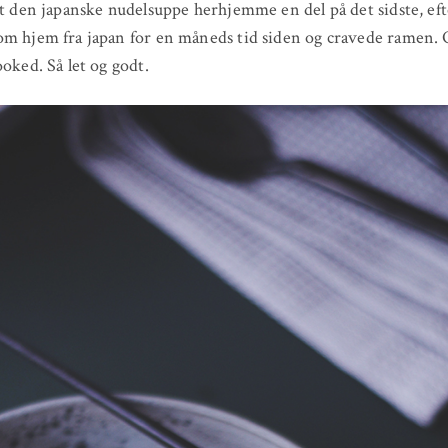
st den japanske nudelsuppe herhjemme en del på det sidste, ef
m hjem fra japan for en måneds tid siden og cravede ramen. 
ooked. Så let og godt.