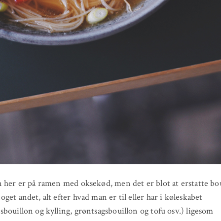
 her er på ramen med oksekød, men det er blot at erstatte bo
get andet, alt efter hvad man er til eller har i køleskabet
bouillon og kylling, grøntsagsbouillon og tofu osv.) ligesom