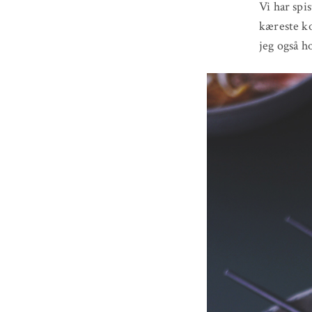
Vi har spi
kæreste ko
jeg også h