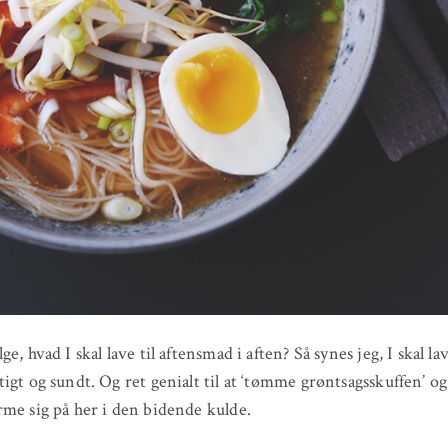
e, hvad I skal lave til aftensmad i aften? Så synes jeg, I skal la
igt og sundt. Og ret genialt til at ‘tømme grøntsagsskuffen’ og
me sig på her i den bidende kulde.