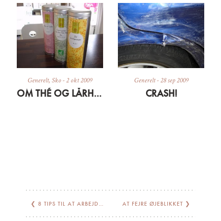
Generelt
,
Sko
-
2 okt 2009
Generelt
-
28 sep 2009
OM THÉ OG LÅRHØJE STØVLER (TIL HOBITTER)
CRASH!
❮
8 TIPS TIL AT ARBEJDE HJEMMEFRA
AT FEJRE ØJEBLIKKET
❯