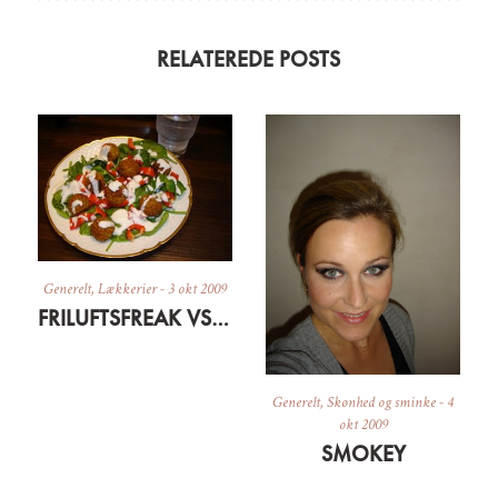
RELATEREDE POSTS
Generelt
,
Lækkerier
-
3 okt 2009
FRILUFTSFREAK VS. FASHIONISTA
Generelt
,
Skønhed og sminke
-
4
okt 2009
SMOKEY