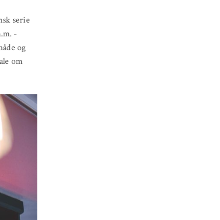
nsk serie
.m. -
 måde og
tale om