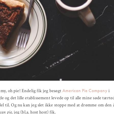
American Pie Company
my, oh pie! Endelig fik jeg besøgt
i
e og det lille etablissement levede op til alle mine søde tær
del til. Og nu kan jeg slet ikke stoppe med at drømme om den
can pie,
jeg (bl.a. host host) fik.