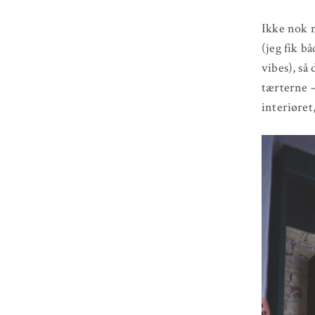
Ikke nok m
(jeg fik b
vibes), så
tærterne –
interiøret