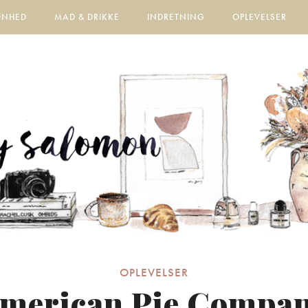
ØNHED
MAD & DRIKKE
INDRETNING
OPLEVELSER
OPLEVELSER
merican Pie Compa