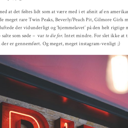
ed at det føltes lidt som at være med i et afsnit af en amerika
åde meget rare Twin Peaks, Beverly/Peach Pit, Gilmore Girls m
 duftede der vidunderligt og ‘hjemmelavet’ på den helt rigtige
 salte som søde – var
to die for
. Intet mindre. For slet ikke at 
, der er gennemført. Og meget, meget instagram-venligt ;)