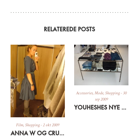
RELATEREDE POSTS
Accessories
,
Mode
,
Shopping
-
30
sep 2009
YOUHESHES NYE SHOWROOM
Film
,
Shopping
-
2 okt 2009
ANNA W OG CRUSH I COS