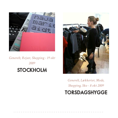
Generelt
,
Rejser
,
Shopping
-
19 okt
2009
STOCKHOLM
Generelt
,
Lækkerier
,
Mode
,
Shopping
,
Sko
-
8 okt 2009
TORSDAGSHYGGE