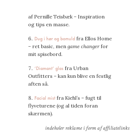
af Pernille Teisbæk – Inspiration
og tips en masse.
Dug i hør og bomuld
fra Ellos Home
– ret basic, men
game changer
for
mit spisebord.
‘Diamant’ glas
fra Urban
Outfitters – kan kun blive en festlig
aften så.
Facial mist
fra Kiehl’s – fugt til
flyveturene (og al tiden foran
skærmen).
indeholer reklame i form af affiliatelinks