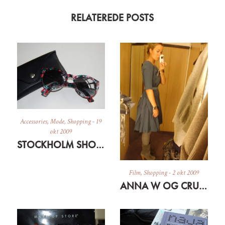
RELATEREDE POSTS
Accessories
,
Mode
,
Shopping
-
19
okt 2009
STOCKHOLM SHOPPING ENCORE
Film
,
Shopping
-
2 okt 2009
ANNA W OG CRUSH I COS