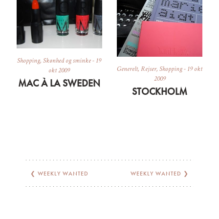
Shopping
,
Skønhed og sminke
-
19
Generelt
,
Rejser
,
Shopping
-
19 okt
okt 2009
2009
MAC À LA SWEDEN
STOCKHOLM
❮
WEEKLY WANTED
WEEKLY WANTED
❯