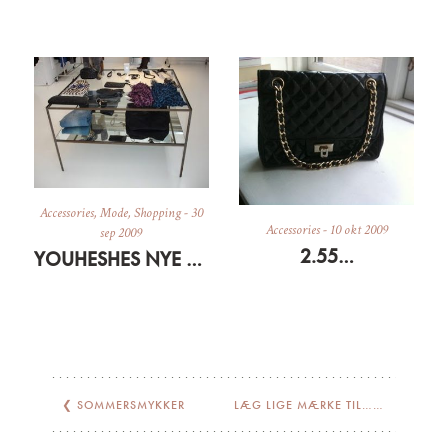
Accessories
,
Mode
,
Shopping
-
30
Accessories
-
10 okt 2009
sep 2009
2.55…
YOUHESHES NYE SHOWROOM
❮
SOMMERSMYKKER
LÆG LIGE MÆRKE TIL…
❯