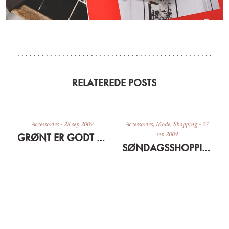
RELATEREDE POSTS
Accessories
-
28 sep 2009
Accessories
,
Mode
,
Shopping
-
27
sep 2009
GRØNT ER GODT FOR ØJNENE, SE BARE HER
SØNDAGSSHOPPING PÅ NETTET