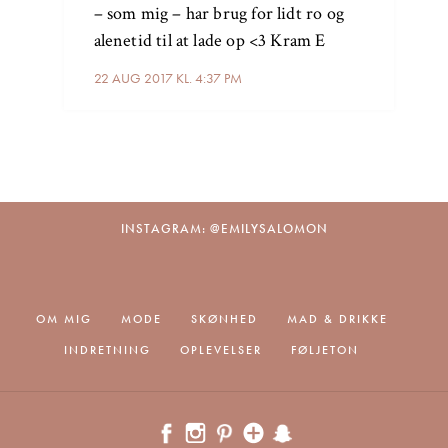
– som mig – har brug for lidt ro og
alenetid til at lade op <3 Kram E
22 AUG 2017 KL. 4:37 PM
INSTAGRAM: @EMILYSALOMON
OM MIG
MODE
SKØNHED
MAD & DRIKKE
INDRETNING
OPLEVELSER
FØLJETON