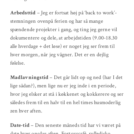
Arbedsttid
– Jeg er fortsat høj på ‘back to work’-
stemningen ovenpå ferien og har så mange
spændende projekter i gang, og ting jeg gerne vil
dokumentere og dele, at arbejdstiden (9.00-18.30
alle hverdage + det løse) er noget jeg ser frem til
hver morgen, når jeg vågner. Det er en dejlig
følelse.
Madlavningstid
– Det går lidt op og ned (har I det
lige sådan?), men lige nu er jeg inde i en periode,
hvor jeg elsker at stå i køkkenet og kokkerere og ser
således frem til en halv til en hel times husmoderlig
zen hver aften.
Date-tid
– Den seneste måneds tid har vi været på
date hver onsdag aften. Fortovscafé, rulledisko,