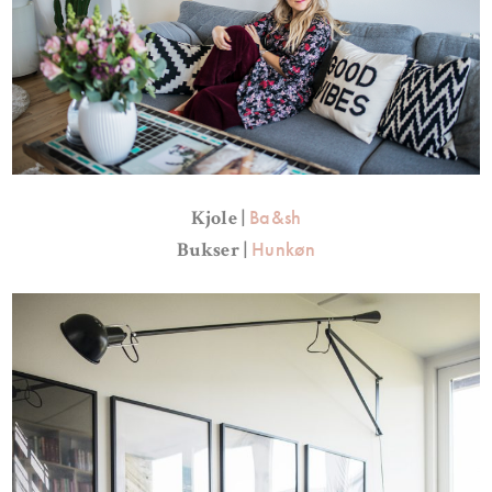
Ba&sh
Kjole |
Hunkøn
Bukser |