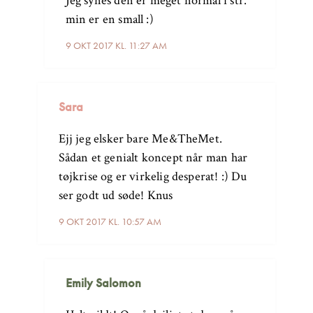
Jeg synes den er meget normal i str.
min er en small :)
9 OKT 2017 KL. 11:27 AM
Sara
Ejj jeg elsker bare Me&TheMet.
Sådan et genialt koncept når man har
tøjkrise og er virkelig desperat! :) Du
ser godt ud søde! Knus
9 OKT 2017 KL. 10:57 AM
Emily Salomon