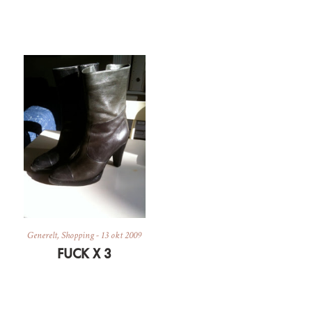
Generelt
,
Shopping
-
13 okt 2009
FUCK X 3