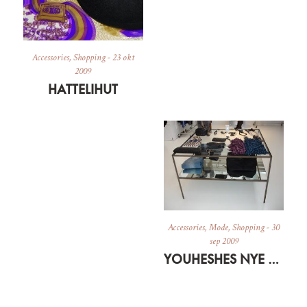
Accessories
,
Shopping
-
23 okt
2009
HATTELIHUT
Accessories
,
Mode
,
Shopping
-
30
sep 2009
YOUHESHES NYE SHOWROOM