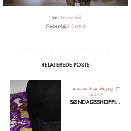
Lovechild
Tee |
Gestuz
Nederdel |
RELATEREDE POSTS
Accessories
,
Mode
,
Shopping
-
27
sep 2009
SØNDAGSSHOPPING PÅ NETTET