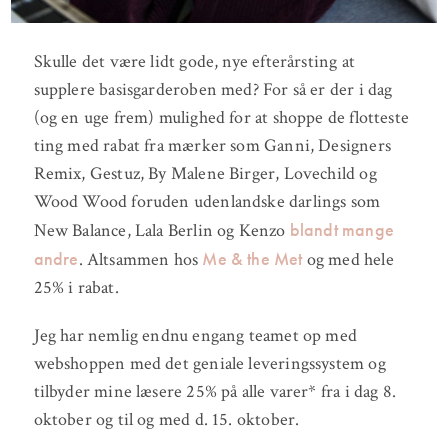
Skulle det være lidt gode, nye efterårsting at
supplere basisgarderoben med? For så er der i dag
(og en uge frem) mulighed for at shoppe de flotteste
ting med rabat fra mærker som Ganni, Designers
Remix, Gestuz, By Malene Birger, Lovechild og
Wood Wood foruden udenlandske darlings som
blandt mange
New Balance, Lala Berlin og Kenzo
andre
Me & the Met
. Altsammen hos
og med hele
25% i rabat.
Jeg har nemlig endnu engang teamet op med
webshoppen med det geniale leveringssystem og
tilbyder mine læsere 25% på alle varer* fra i dag 8.
oktober og til og med d. 15. oktober.