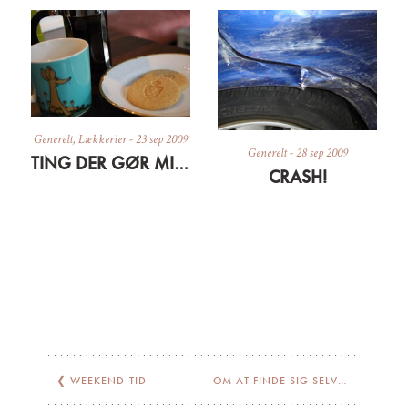
Generelt
,
Lækkerier
-
23 sep 2009
Generelt
-
28 sep 2009
TING DER GØR MIG GLAD LIGE NU
CRASH!
❮
WEEKEND-TID
OM AT FINDE SIG SELV… IGEN
❯