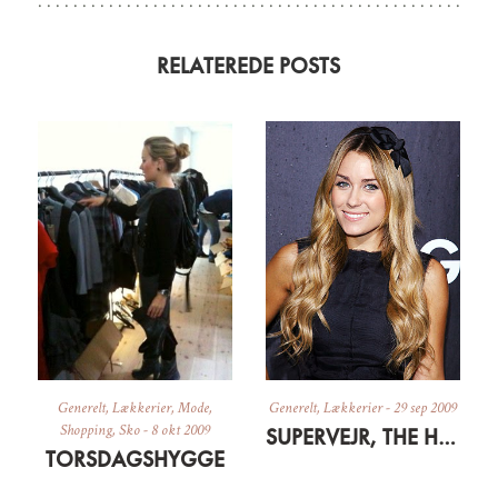
RELATEREDE POSTS
Generelt
,
Lækkerier
,
Mode
,
Generelt
,
Lækkerier
-
29 sep 2009
Shopping
,
Sko
-
8 okt 2009
SUPERVEJR, THE HILLS OG SEN FROKOST
TORSDAGSHYGGE