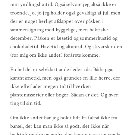
min yndlingshøjtid. Også selvom jeg altså ikke er
troende. Jo, jo jeg holder også gevaldigt af jul, men
der er noget herligt afslappet over påsken i
sammenligning med hyggelige, men hektiske
december. Påsken er læsetid og sommerhustid og
chokoladetid. Havetid og altantid. Og så varsler den
(for mig om ikke andet) forårets komme.
En hel del er selvklart anderledes i år. Både pga.
karantænetid, men også grundet en lille herre, der
ikke efterlader megen tid til hverken
plantenusserier eller bøger. Sådan er det. Og hver
ting til sin tid.
Om ikke andet har jeg holdt lidt fri (altså ikke fra
barsel, det kan man ikke så godt, slet ikke når
bedsteforældre og andre der kunne passe en smule