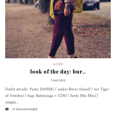
MODE
look of the day: bur..
7 AUG 2012
Outfit details: Pants DANSK// jacket River Island// tee Tiger
of Sweden// bags Balenciaga + COS// heels Miu Miu//
sungla…
19 KOMMENTARER