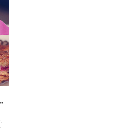
.
g
t