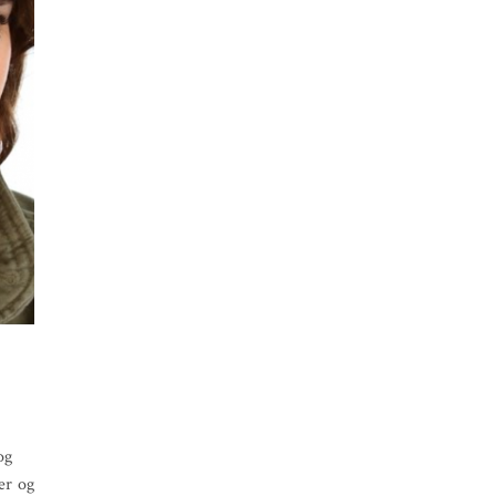
og
er og