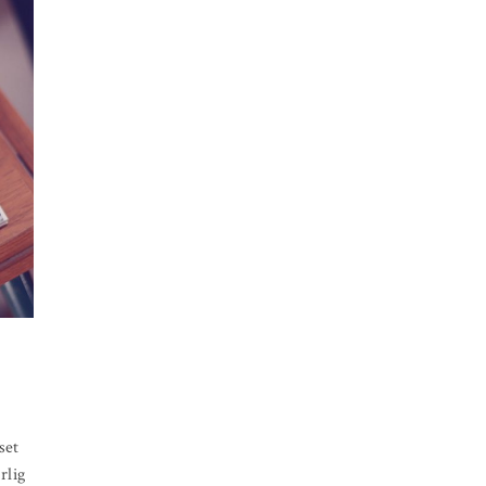
set
rlig