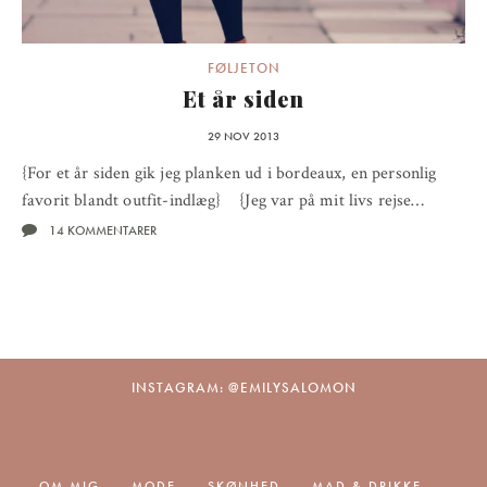
FØLJETON
Et år siden
29 NOV 2013
{For et år siden gik jeg planken ud i bordeaux, en personlig
favorit blandt outfit-indlæg} {Jeg var på mit livs rejse…
14 KOMMENTARER
INSTAGRAM: @EMILYSALOMON
OM MIG
MODE
SKØNHED
MAD & DRIKKE