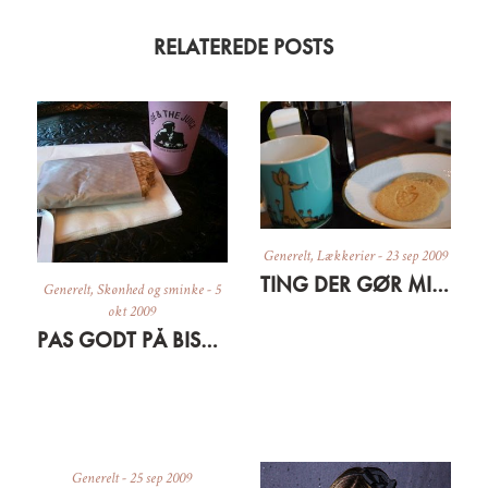
RELATEREDE POSTS
Generelt
,
Lækkerier
-
23 sep 2009
TING DER GØR MIG GLAD LIGE NU
Generelt
,
Skønhed og sminke
-
5
okt 2009
PAS GODT PÅ BISSERNE OG HUDEN
Generelt
-
25 sep 2009