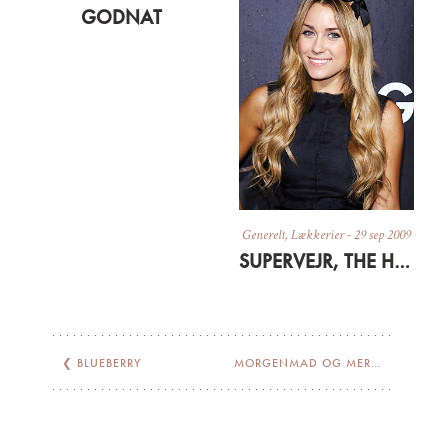
GODNAT
Generelt
,
Lækkerier
-
29 sep 2009
SUPERVEJR, THE HILLS OG SEN FROKOST
❮
BLUEBERRY
MORGENMAD OG MERE SVENSKER-MISUNDELSE