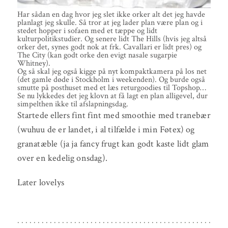
Har sådan en dag hvor jeg slet ikke orker alt det jeg havde
planlagt jeg skulle. Så tror at jeg lader plan være plan og i
stedet hopper i sofaen med et tæppe og lidt
kulturpolitikstudier. Og senere lidt The Hills (hvis jeg altså
orker det, synes godt nok at frk. Cavallari er lidt pres) og
The City (kan godt orke den evigt nasale sugarpie
Whitney).
Og så skal jeg også kigge på nyt kompaktkamera på los net
(det gamle døde i Stockholm i weekenden). Og burde også
smutte på posthuset med et læs returgoodies til Topshop…
Se nu lykkedes det jeg klovn at få lagt en plan alligevel, dur
simpelthen ikke til afslapningsdag.
Startede ellers fint fint med smoothie med tranebær
(wuhuu de er landet, i al tilfælde i min Føtex) og
granatæble (ja ja fancy frugt kan godt kaste lidt glam
over en kedelig onsdag).
Later lovelys