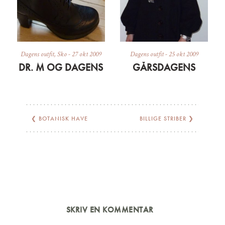
Dagens outfit
,
Sko
-
27 okt 2009
Dagens outfit
-
25 okt 2009
DR. M OG DAGENS
GÅRSDAGENS
❮
BOTANISK HAVE
BILLIGE STRIBER
❯
SKRIV EN KOMMENTAR