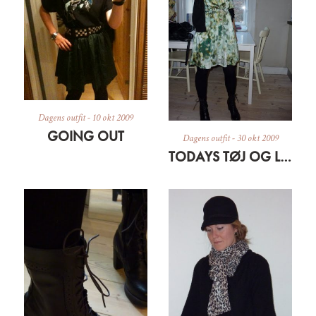
Dagens outfit
-
10 okt 2009
GOING OUT
Dagens outfit
-
30 okt 2009
TODAYS TØJ OG LIDT OM EN SILKESÆL