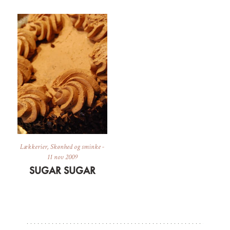
Lækkerier
,
Skønhed og sminke
-
11 nov 2009
SUGAR SUGAR