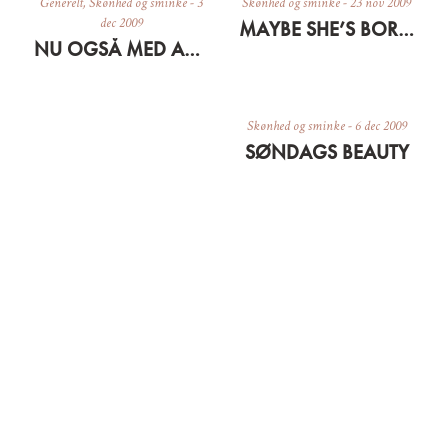
Generelt
,
Skønhed og sminke
-
3
Skønhed og sminke
-
23 nov 2009
dec 2009
MAYBE SHE’S BORN WITH IT
NU OGSÅ MED ANSIGT
Skønhed og sminke
-
6 dec 2009
SØNDAGS BEAUTY